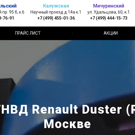
льский
Калужская
Мичуринский
пр. 95 б, к.6
Научный проезд д.14а к.1
ул. Удальцова, 60, к.1
8-76-91
+7 (499) 455-01-36
+7 (499) 444-15-73
ПРАЙС ЛИСТ
АКЦИИ
НВД Renault Duster (
Москве