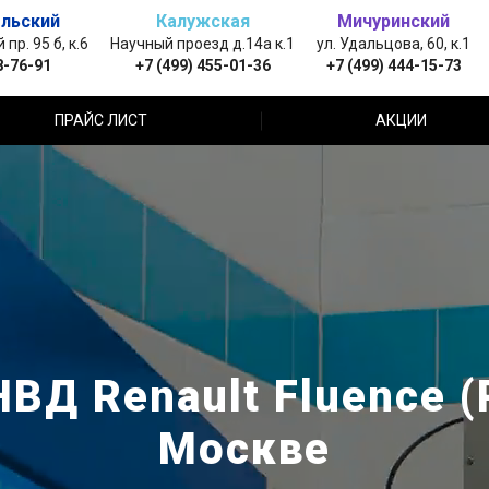
льский
Калужская
Мичуринский
пр. 95 б, к.6
Научный проезд д.14а к.1
ул. Удальцова, 60, к.1
8-76-91
+7 (499) 455-01-36
+7 (499) 444-15-73
ПРАЙС ЛИСТ
АКЦИИ
ВД Renault Fluence 
Москве