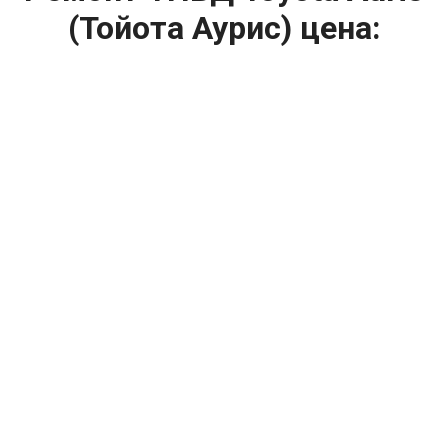
(Тойота Аурис) цена:
Ремонт ТНВД
От 5900
₽
Замена ТНВД
От 9900
₽
Ремонт ТНВД дизельных двигателей
От 7900
₽
Ремонт бензиновых ТНВД
От 2000
₽
Диагностика ТНВД
От 3000
₽
Регулировка ТНВД
Капитальный ремонт двигателя