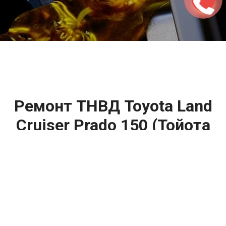
2500 руб
ться
Записаться
Ремонт ТНВД Toyota Land
Cruiser Prado 150 (Тойота
Ленд Крузер Прадо 150)
цена:
Ремонт ТНВД