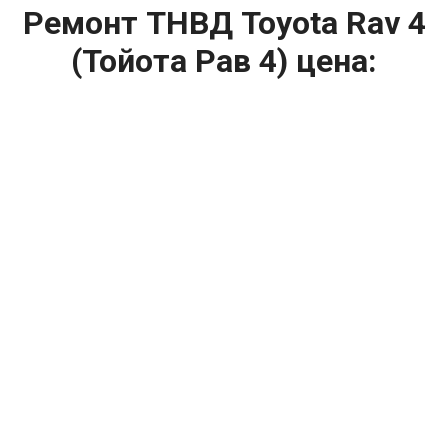
Ремонт ТНВД Toyota Rav 4
(Тойота Рав 4) цена:
Ремонт ТНВД
От 5900
₽
Замена ТНВД
От 9900
₽
Ремонт ТНВД дизельных двигателей
От 7900
₽
Ремонт бензиновых ТНВД
От 2000
₽
Диагностика ТНВД
От 3000
₽
Регулировка ТНВД
Капитальный ремонт двигателя