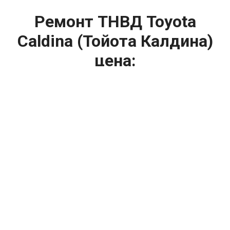
Ремонт ТНВД Toyota
Caldina (Тойота Калдина)
цена:
Ремонт ТНВД
От 5900
₽
Замена ТНВД
От 9900
₽
Ремонт ТНВД дизельных двигателей
От 7900
₽
Ремонт бензиновых ТНВД
От 2000
₽
Диагностика ТНВД
От 3000
₽
Регулировка ТНВД