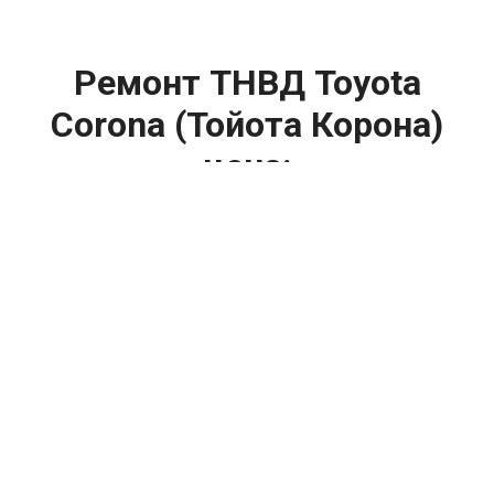
Ремонт ТНВД Toyota
Corona (Тойота Корона)
цена:
Ремонт ТНВД
От 5900
₽
Замена ТНВД
От 9900
₽
Ремонт ТНВД дизельных двигателей
От 7900
₽
Ремонт бензиновых ТНВД
От 2000
₽
Диагностика ТНВД