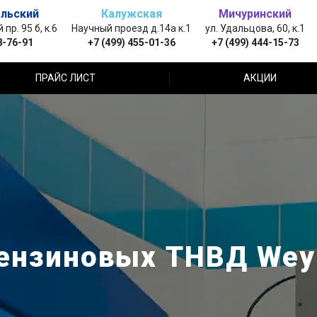
льский
Калужская
Мичуринский
пр. 95 б, к.6
Научный проезд д.14а к.1
ул. Удальцова, 60, к.1
8-76-91
+7 (499) 455-01-36
+7 (499) 444-15-73
ПРАЙС ЛИСТ
АКЦИИ
ензиновых ТНВД Wey