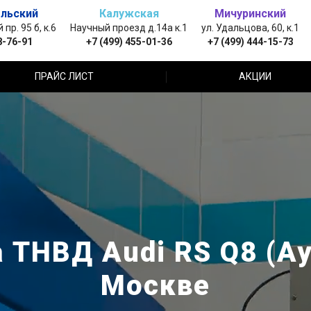
льский
Калужская
Мичуринский
пр. 95 б, к.6
Научный проезд д.14а к.1
ул. Удальцова, 60, к.1
8-76-91
+7 (499) 455-01-36
+7 (499) 444-15-73
ПРАЙС ЛИСТ
АКЦИИ
 ТНВД Audi RS Q8 (Ау
Москве