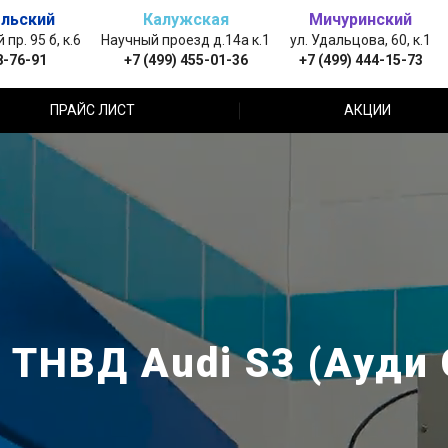
льский
Калужская
Мичуринский
пр. 95 б, к.6
Научный проезд д.14а к.1
ул. Удальцова, 60, к.1
8-76-91
+7 (499) 455-01-36
+7 (499) 444-15-73
ПРАЙС ЛИСТ
АКЦИИ
 ТНВД Audi S3 (Ауди 