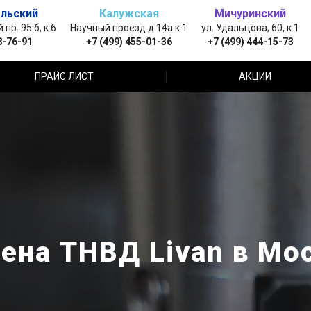
льский
Калужская
Мичуринский
пр. 95 б, к.6
Научный проезд д.14а к.1
ул. Удальцова, 60, к.1
8-76-91
+7 (499) 455-01-36
+7 (499) 444-15-73
ПРАЙС ЛИСТ
АКЦИИ
ена ТНВД Livan в Мо