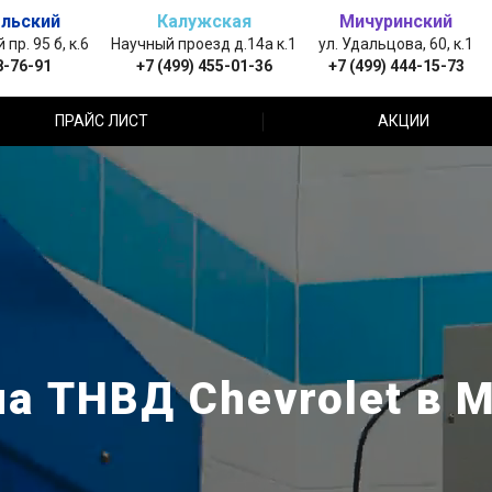
льский
Калужская
Мичуринский
пр. 95 б, к.6
Научный проезд д.14а к.1
ул. Удальцова, 60, к.1
8-76-91
+7 (499) 455-01-36
+7 (499) 444-15-73
ПРАЙС ЛИСТ
АКЦИИ
а ТНВД Chevrolet в 