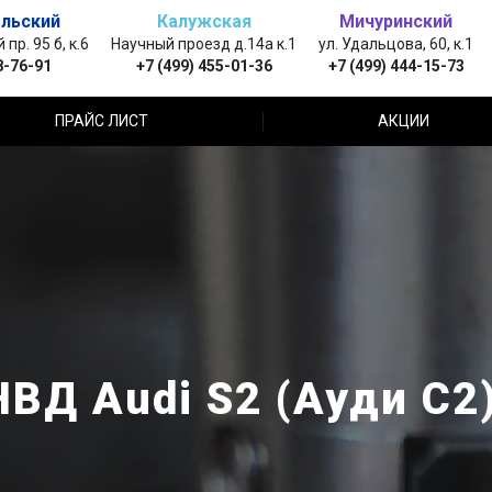
льский
Калужская
Мичуринский
пр. 95 б, к.6
Научный проезд д.14а к.1
ул. Удальцова, 60, к.1
8-76-91
+7 (499) 455-01-36
+7 (499) 444-15-73
ПРАЙС ЛИСТ
АКЦИИ
ВД Audi S2 (Ауди С2