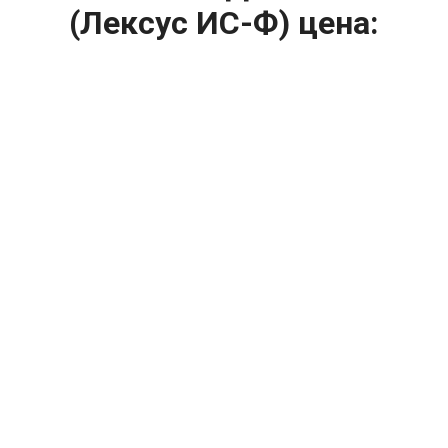
(Лексус ИС-Ф) цена:
Ремонт ТНВД
От 5900
₽
Замена ТНВД
От 9900
₽
Ремонт ТНВД дизельных двигателей
От 7900
₽
Ремонт бензиновых ТНВД
От 2000
₽
Диагностика ТНВД
От 3000
₽
Регулировка ТНВД
Капитальный ремонт двигателя