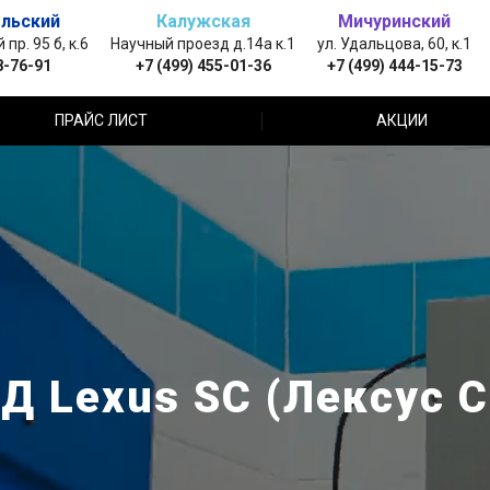
льский
Калужская
Мичуринский
пр. 95 б, к.6
Научный проезд д.14а к.1
ул. Удальцова, 60, к.1
8-76-91
+7 (499) 455-01-36
+7 (499) 444-15-73
ПРАЙС ЛИСТ
АКЦИИ
Д Lexus SC (Лексус С