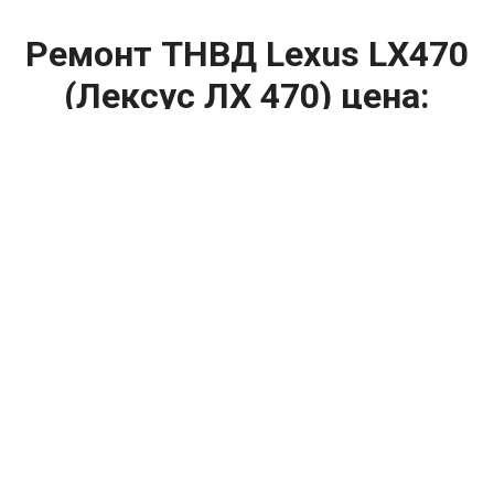
Ремонт ТНВД Lexus LX470
(Лексус ЛХ 470) цена:
Ремонт ТНВД
От 5900
₽
Замена ТНВД
От 9900
₽
Ремонт ТНВД дизельных двигателей
От 7900
₽
Ремонт бензиновых ТНВД
От 2000
₽
Диагностика ТНВД
От 3000
₽
Регулировка ТНВД