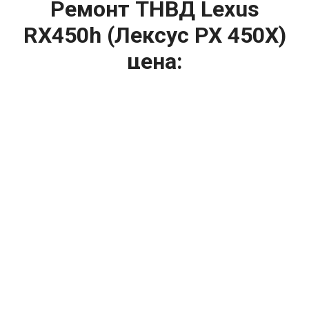
Ремонт ТНВД Lexus
RX450h (Лексус РХ 450Х)
цена:
Ремонт ТНВД
От 5900
₽
Замена ТНВД
От 9900
₽
Ремонт ТНВД дизельных двигателей
От 7900
₽
Ремонт бензиновых ТНВД
От 2000
₽
Диагностика ТНВД
От 3000
₽
Регулировка ТНВД