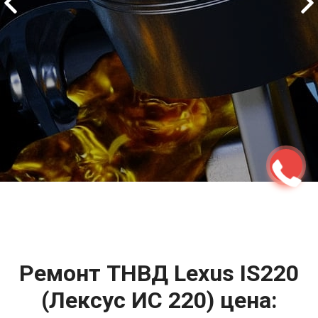
2500 руб
ться
Записаться
Ремонт ТНВД Lexus IS220
(Лексус ИС 220) цена: