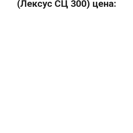
(Лексус СЦ 300) цена:
Ремонт ТНВД
От 5900
₽
Замена ТНВД
От 9900
₽
Ремонт ТНВД дизельных двигателей
От 7900
₽
Ремонт бензиновых ТНВД
От 2000
₽
Диагностика ТНВД
От 3000
₽
Регулировка ТНВД
Капитальный ремонт двигателя