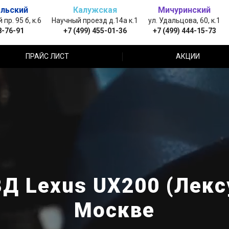
льский
Калужская
Мичуринский
пр. 95 б, к.6
Научный проезд д.14а к.1
ул. Удальцова, 60, к.1
8-76-91
+7 (499) 455-01-36
+7 (499) 444-15-73
ПРАЙС ЛИСТ
АКЦИИ
Д Lexus UX200 (Лексу
Москве