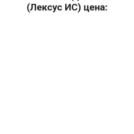
(Лексус ИС) цена:
Ремонт ТНВД
От 5900
₽
Замена ТНВД
От 9900
₽
Ремонт ТНВД дизельных двигателей
От 7900
₽
Ремонт бензиновых ТНВД
От 2000
₽
Диагностика ТНВД
От 3000
₽
Регулировка ТНВД
Капитальный ремонт двигателя