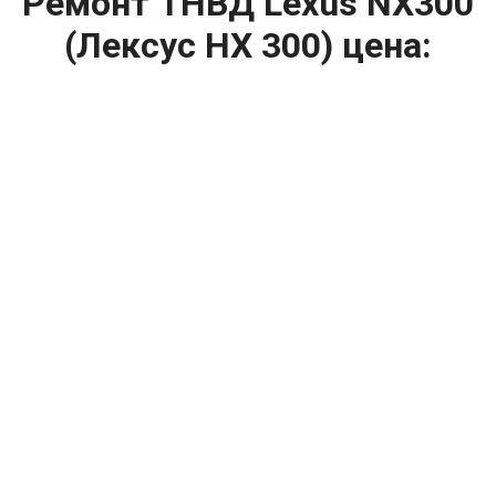
Ремонт ТНВД Lexus NX300
(Лексус НХ 300) цена:
Ремонт ТНВД
От 5900
₽
Замена ТНВД
От 9900
₽
Ремонт ТНВД дизельных двигателей
От 7900
₽
Ремонт бензиновых ТНВД
От 2000
₽
Диагностика ТНВД
От 3000
₽
Регулировка ТНВД
Капитальный ремонт двигателя