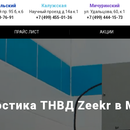
льский
Калужская
Мичуринский
пр. 95 б, к.6
Научный проезд д.14а к.1
ул. Удальцова, 60, к.1
8-76-91
+7 (499) 455-01-36
+7 (499) 444-15-73
ПРАЙС ЛИСТ
АКЦИИ
стика ТНВД Zeekr в