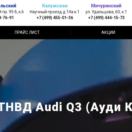
льский
Калужская
Мичуринский
пр. 95 б, к.6
Научный проезд д.14а к.1
ул. Удальцова, 60, к.1
8-76-91
+7 (499) 455-01-36
+7 (499) 444-15-73
ПРАЙС ЛИСТ
АКЦИИ
ТНВД Audi Q3 (Ауди К