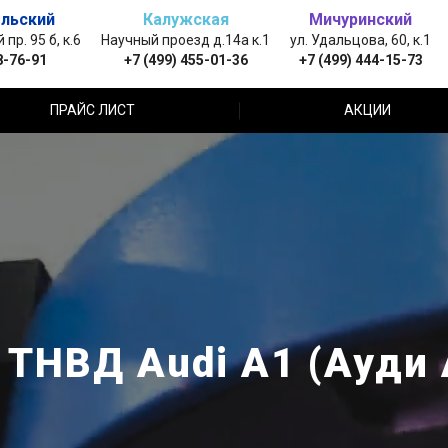
льский
Калужская
Мичуринский
пр. 95 б, к.6
Научный проезд д.14а к.1
ул. Удальцова, 60, к.1
8-76-91
+7 (499) 455-01-36
+7 (499) 444-15-73
ПРАЙС ЛИСТ
АКЦИИ
 ТНВД Audi A1 (Ауди 