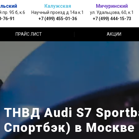
льский
Калужская
Мичуринский
пр. 95 б, к.6
Научный проезд д.14а к.1
ул. Удальцова, 60, к.1
8-76-91
+7 (499) 455-01-36
+7 (499) 444-15-73
ПРАЙС ЛИСТ
АКЦИИ
 ТНВД Audi S7 Sportb
Спортбэк) в Москве