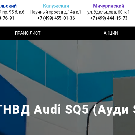
льский
Калужская
Мичуринский
пр. 95 б, к.6
Научный проезд д.14а к.1
ул. Удальцова, 60, к.1
8-76-91
+7 (499) 455-01-36
+7 (499) 444-15-73
ПРАЙС ЛИСТ
АКЦИИ
ТНВД Audi SQ5 (Ауди 