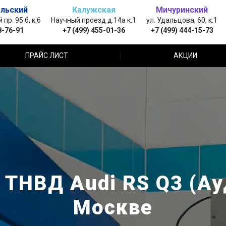
льский
Калужская
Мичуринский
пр. 95 б, к.6
Научный проезд д.14а к.1
ул. Удальцова, 60, к.1
8-76-91
+7 (499) 455-01-36
+7 (499) 444-15-73
ПРАЙС ЛИСТ
АКЦИИ
 ТНВД Audi RS Q3 (Ауд
Москве