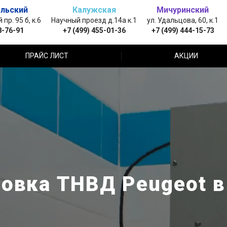
льский
Калужская
Мичуринский
пр. 95 б, к.6
Научный проезд д.14а к.1
ул. Удальцова, 60, к.1
8-76-91
+7 (499) 455-01-36
+7 (499) 444-15-73
ПРАЙС ЛИСТ
АКЦИИ
овка ТНВД Peugeot 