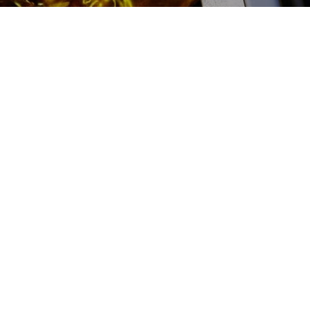
Регулировка ТНВД цена:
Ремонт ТНВД
От 3000
₽
Регулировка ТНВД
От 5900
₽
Замена ТНВД
От 9900
₽
Ремонт ТНВД дизельных двигателей
От 7900
₽
Ремонт бензиновых ТНВД
От 2000
₽
Диагностика ТНВД