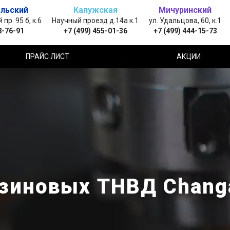
льский
Калужская
Мичуринский
пр. 95 б, к.6
Научный проезд д.14а к.1
ул. Удальцова, 60, к.1
8-76-91
+7 (499) 455-01-36
+7 (499) 444-15-73
ПРАЙС ЛИСТ
АКЦИИ
зиновых ТНВД Chang