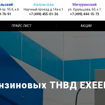
льский
Калужская
Мичуринский
пр. 95 б, к.6
Научный проезд д.14а к.1
ул. Удальцова, 60, к.1
8-76-91
+7 (499) 455-01-36
+7 (499) 444-15-73
ПРАЙС ЛИСТ
АКЦИИ
нзиновых ТНВД EXEE