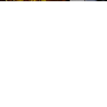
Ремонт бензиновых ТНВД
цена:
Ремонт ТНВД
От 7900
₽
Ремонт бензиновых ТНВД
От 5900
₽
Замена ТНВД
От 9900
₽
Ремонт ТНВД дизельных двигателей
От 2000
₽
Диагностика ТНВД