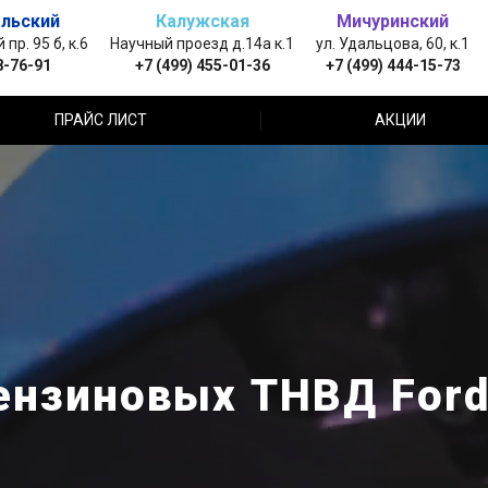
льский
Калужская
Мичуринский
пр. 95 б, к.6
Научный проезд д.14а к.1
ул. Удальцова, 60, к.1
8-76-91
+7 (499) 455-01-36
+7 (499) 444-15-73
ПРАЙС ЛИСТ
АКЦИИ
ензиновых ТНВД Ford