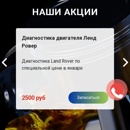
НАШИ АКЦИИ
Диагностика двигателя Ленд
Бес
Ровер
При 
Диагностика Land Rover по
Star
эвак
специальной цене в январе
пода
2500 руб
я
Записаться